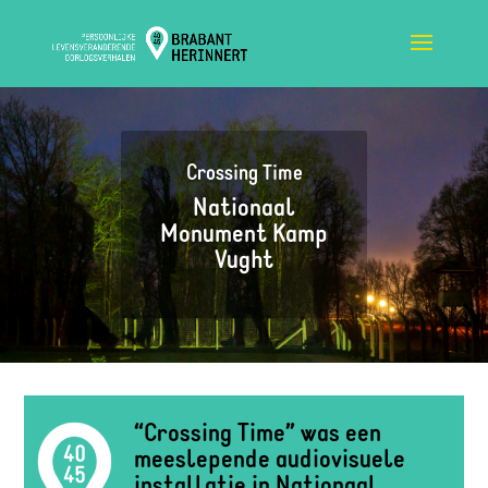
Crossing Time
Nationaal
Monument Kamp
Vught
“Crossing Time” was een
meeslepende audiovisuele
installatie in Nationaal