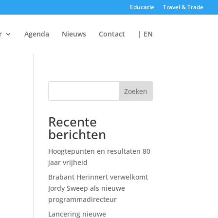
Educatie
Travel & Trade
r
Agenda
Nieuws
Contact
| EN
Zoeken
Recente
berichten
Hoogtepunten en resultaten 80
jaar vrijheid
Brabant Herinnert verwelkomt
Jordy Sweep als nieuwe
programmadirecteur
Lancering nieuwe