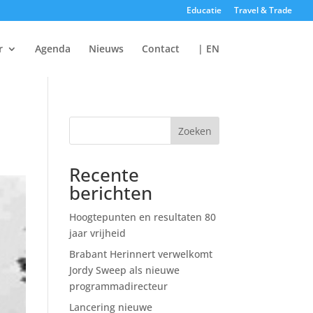
Educatie
Travel & Trade
r
Agenda
Nieuws
Contact
| EN
Zoeken
Recente
berichten
Hoogtepunten en resultaten 80
jaar vrijheid
Brabant Herinnert verwelkomt
Jordy Sweep als nieuwe
programmadirecteur
Lancering nieuwe