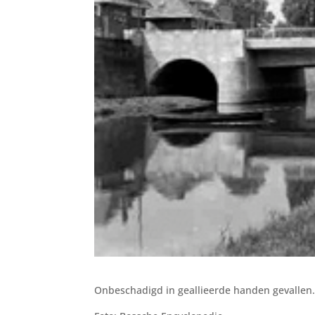
Onbeschadigd in geallieerde handen gevallen