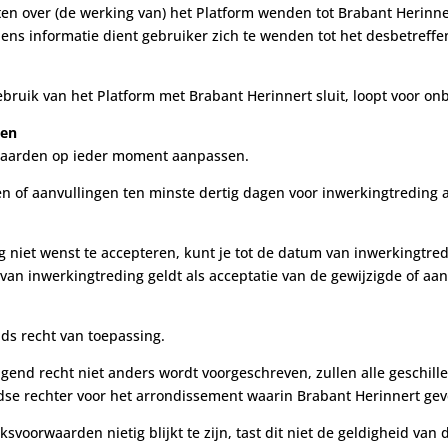
en over (de werking van) het Platform wenden tot Brabant Herinne
ns informatie dient gebruiker zich te wenden tot het desbetreffen
ebruik van het Platform met Brabant Herinnert sluit, loopt voor onb
den
rwaarden op ieder moment aanpassen.
gen of aanvullingen ten minste dertig dagen voor inwerkingtreding 
ling niet wenst te accepteren, kunt je tot de datum van inwerkingt
van inwerkingtreding geldt als acceptatie van de gewijzigde of a
ds recht van toepassing.
ngend recht niet anders wordt voorgeschreven, zullen alle geschil
e rechter voor het arrondissement waarin Brabant Herinnert geve
ksvoorwaarden nietig blijkt te zijn, tast dit niet de geldigheid v