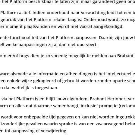
om het Platform beschikbaar te laten zijn, maar garandeert geen o
Platform actief. Indien onderhoud naar verwachting leidt tot een 
t gebruik van het Platform relatief laag is. Onderhoud wordt zo m
der moment plaatsvinden en wordt niet vooraf aangekondigd.
jde de functionaliteit van het Platform aanpassen. Daarbij zijn jo
zelf welke aanpassingen zij al dan niet doorvoert.
form en/of bugs dien je zo spoedig mogelijk te melden aan Brabant 
tware alsmede alle informatie en afbeeldingen is het intellectueel
een enkele wijze gekopieerd of gebruikt worden zonder aparte sch
n dat wettelijk is toegestaan.
aat via het Platform is en blijft jouw eigendom. Brabant Herinnert 
tform en alles dat daarmee samenhangt, inclusief promotie (reclame
id wordt voor onbepaalde tijd gegeven en kan niet worden ingetrokk
itzonderlijke gevallen waarin sprake is van een zwaarwegend bela
n tot aanpassing of verwijdering.