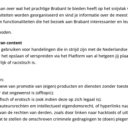
 aan over wat het prachtige Brabant te bieden heeft op het snijvla
viteiten worden georganiseerd en vind je informatie over de meest
rm functionaliteiten die het bezoek aan Brabant interessanter en 
eboden.
 van content
e gebruiken voor handelingen die in strijd zijn met de Nederlandse
et opslaan of verspreiden via het Platform van al hetgeen jij plaats
ijk of racistisch is.
en;
ehoeve van promotie van (eigen) producten en diensten zonder toes
 dat ongewenst is (offtopic);
sch of erotisch is (ook indien deze op zich legaal is);
 auteursrechten em intellectueel eigendomsrecht, of hyperlinks naa
van de rechten van derden, zoals door linken naar hacktools of uit
aat te stellen de omschreven criminele gedragingen te (doen) pleg