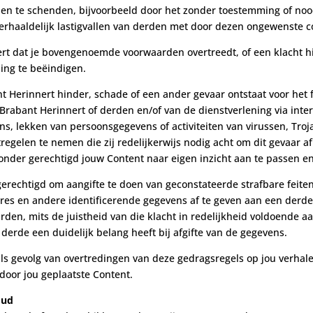
rden te schenden, bijvoorbeeld door het zonder toestemming of no
erhaaldelijk lastigvallen van derden met door dezen ongewenste 
eert dat je bovengenoemde voorwaarden overtreedt, of een klacht 
ding te beëindigen.
nt Herinnert hinder, schade of een ander gevaar ontstaat voor het
abant Herinnert of derden en/of van de dienstverlening via inter
s, lekken van persoonsgegevens of activiteiten van virussen, Troja
regelen te nemen die zij redelijkerwijs nodig acht om dit gevaar 
zonder gerechtigd jouw Content naar eigen inzicht aan te passen en
e gerechtigd om aangifte te doen van geconstateerde strafbare feite
es en andere identificerende gegevens af te geven aan een derde 
den, mits de juistheid van die klacht in redelijkheid voldoende aa
erde een duidelijk belang heeft bij afgifte van de gegevens.
ls gevolg van overtredingen van deze gedragsregels op jou verhale
door jou geplaatste Content.
oud