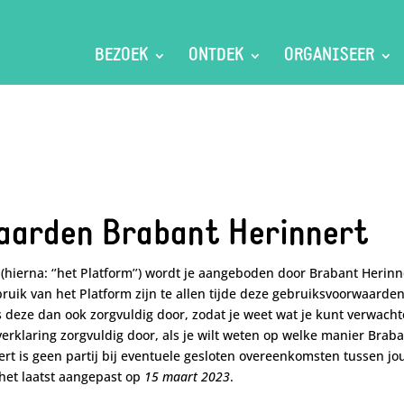
BEZOEK
ONTDEK
ORGANISEER
aarden Brabant Herinnert
hierna: ‘’het Platform’’) wordt je aangeboden door Brabant Herin
bruik van het Platform zijn te allen tijde deze gebruiksvoorwaarde
deze dan ook zorgvuldig door, zodat je weet wat je kunt verwachte
erklaring zorgvuldig door, als je wilt weten op welke manier Brab
rt is geen partij bij eventuele gesloten overeenkomsten tussen j
 het laatst aangepast op
15 maart 2023
.