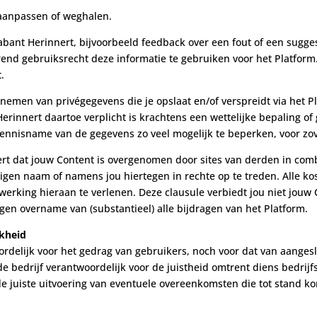
 aanpassen of weghalen.
rabant Herinnert, bijvoorbeeld feedback over een fout of een sugges
d gebruiksrecht deze informatie te gebruiken voor het Platform. D
.
nemen van privégegevens die je opslaat en/of verspreidt via het Pla
rinnert daartoe verplicht is krachtens een wettelijke bepaling of g
nnisname van de gegevens zo veel mogelijk te beperken, voor zover
ert dat jouw Content is overgenomen door sites van derden in com
gen naam of namens jou hiertegen in rechte op te treden. Alle kos
erking hieraan te verlenen. Deze clausule verbiedt jou niet jouw C
en overname van (substantieel) alle bijdragen van het Platform.
jkheid
ordelijk voor het gedrag van gebruikers, noch voor dat van aangesl
e bedrijf verantwoordelijk voor de juistheid omtrent diens bedrijf
 juiste uitvoering van eventuele overeenkomsten die tot stand k