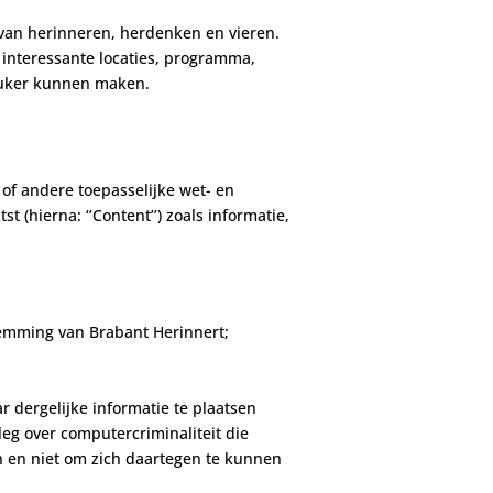
k van herinneren, herdenken en vieren.
 interessante locaties, programma,
leuker kunnen maken.
 of andere toepasselijke wet- en
t (hierna: ‘’Content’’) zoals informatie,
temming van Brabant Herinnert;
r dergelijke informatie te plaatsen
leg over computercriminaliteit die
en en niet om zich daartegen te kunnen