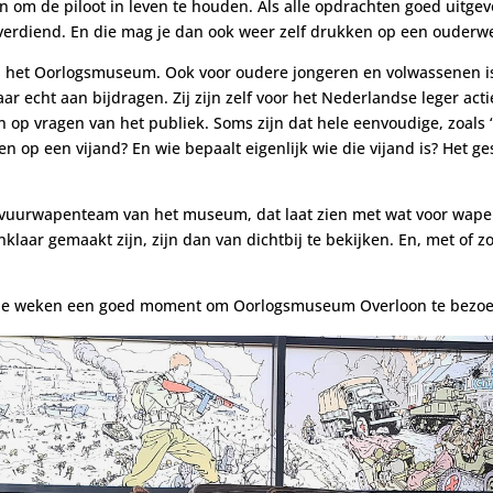
m de piloot in leven te houden. Als alle opdrachten goed uitgevo
verdiend. En die mag je dan ook weer zelf drukken op een ouderw
in het Oorlogsmuseum. Ook voor oudere jongeren en volwassenen is
r echt aan bijdragen. Zij zijn zelf voor het Nederlandse leger act
 op vragen van het publiek. Soms zijn dat hele eenvoudige, zoals “
n op een vijand? En wie bepaalt eigenlijk wie die vijand is? Het 
t vuurwapenteam van het museum, dat laat zien met wat voor wap
klaar gemaakt zijn, zijn dan van dichtbij te bekijken. En, met of 
komende weken een goed moment om Oorlogsmuseum Overloon te bezo