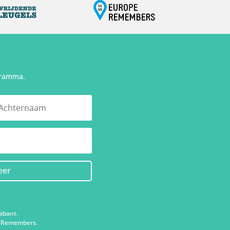
gramma.
eer
abant.
pe Remembers.